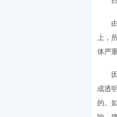
由于
上，
体严
因为
成透
的。