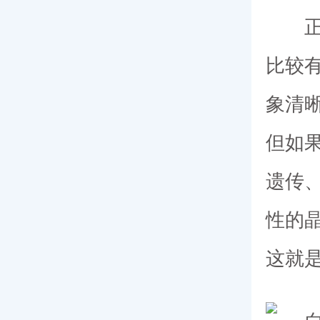
正常
比较
象清
但如
遗传
性的
这就