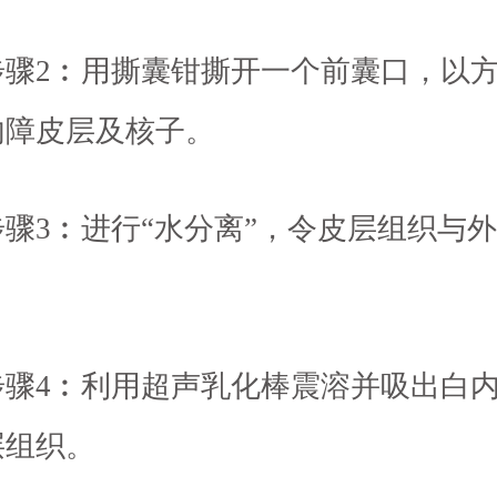
2︰用撕囊钳撕开一个前囊口，以方
内障皮层及核子。
3︰进行“水分离”，令皮层组织与外
4︰利用超声乳化棒震溶并吸出白内
层组织。