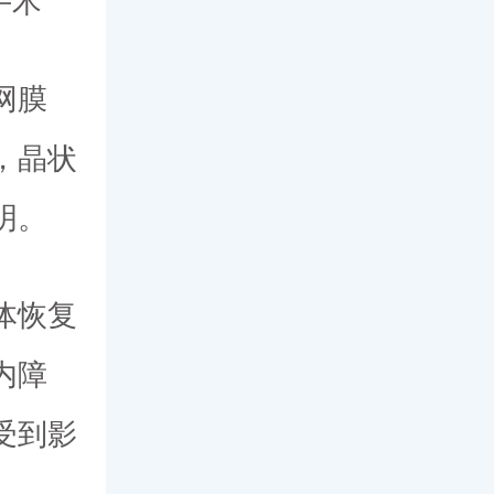
网膜
，晶状
明。
体恢复
内障
受到影