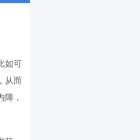
比如可
，从而
内障，