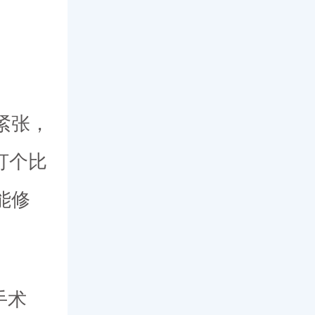
紧张，
打个比
能修