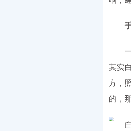
响，
手术
一提
其实
方，
的，