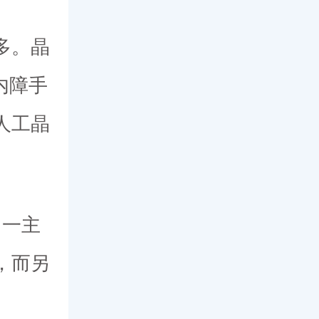
多。晶
内障手
人工晶
一主
，而另