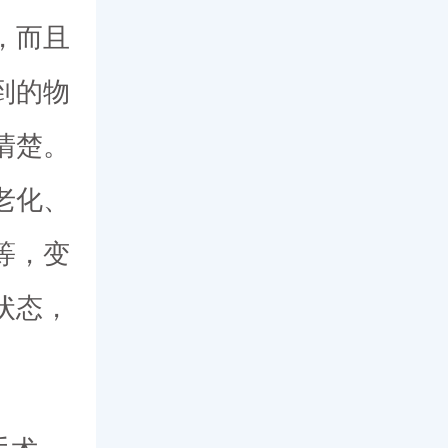
，而且
到的物
清楚。
老化、
等，变
状态，