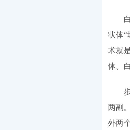
白内
状体
术就
体。
步骤
两副
外两