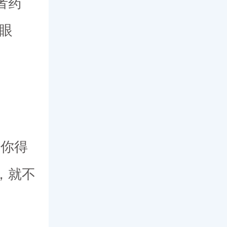
者药
眼
你得
，就不