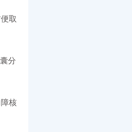
便取
囊分
障核