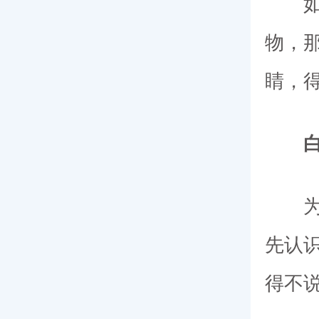
如果
物，
睛，
白内
为什
先认
得不说