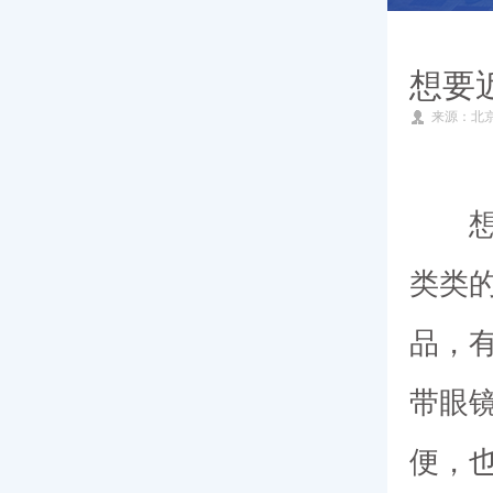
就医指南
想要
来源：北
专家团队
新闻动态
类类
品，
带眼
便，