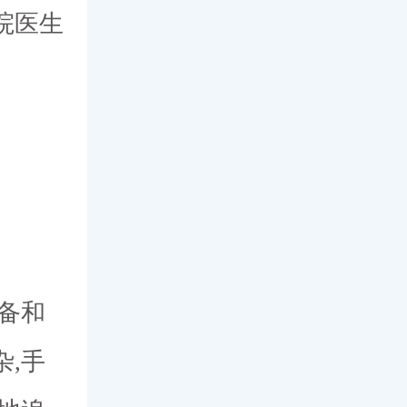
院医生
备和
,手