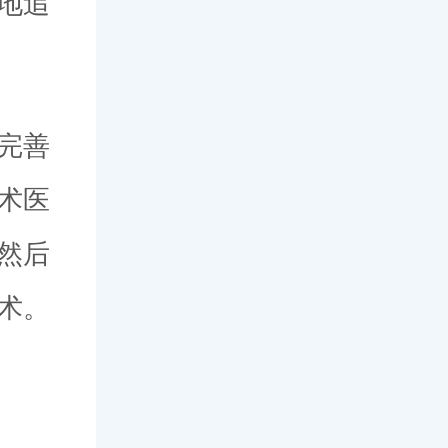
地追
完善
术医
然后
术。