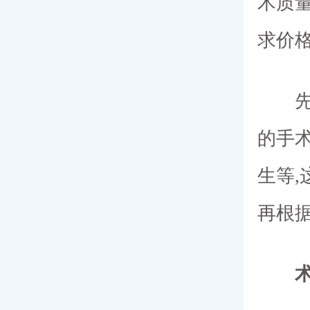
术质
求价
的手
生等
再根