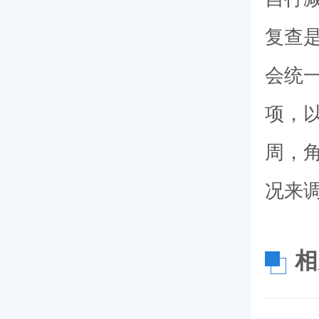
复查
会统
项，
周，
况来
相