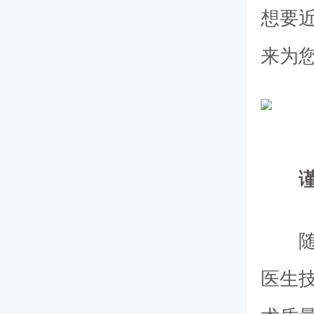
想要
来为
医生