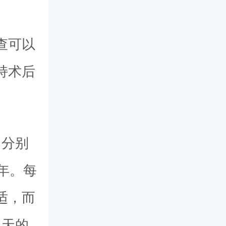
查可以
持术后
，分别
1年。每
适，而
1天的