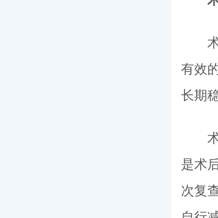
有效
长期
是术后
次复
自行