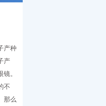
子产种
子产
眼镜。
的不
。那么