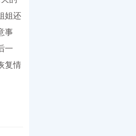
姐姐还
意事
后一
恢复情