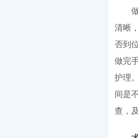
清晰
否到
做完
护理
间是
查，