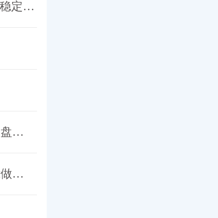
高考后迎来“摘镜热”！近视手术有门槛，度数稳定后才宜手术
近视手术的恢复期要多久？术后护理常见问题盘点，想摘镜的看过来！
近视激光手术做完又近视了？能预防吗？还能做二次手术吗？