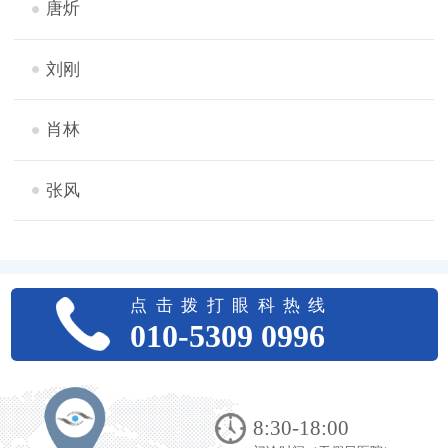
唐炘
刘刚
肖林
张风
点击拨打眼科热线
010-5309 0996
8:30-18:00