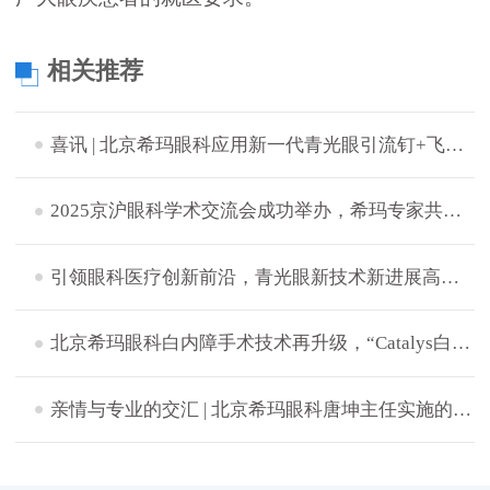
相关推荐
喜讯 | 北京希玛眼科应用新一代青光眼引流钉+飞秒激光白内障辅助技术成功完成中晚期青白联合微创手术
2025京沪眼科学术交流会成功举办，希玛专家共探眼病治疗新策略
引领眼科医疗创新前沿，青光眼新技术新进展高峰论坛成功举办
北京希玛眼科白内障手术技术再升级，“Catalys白力士”飞秒激光白内障手术设备正式启用
​亲情与专业的交汇 | 北京希玛眼科唐坤主任实施的一次特别白内障手术