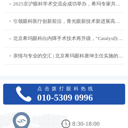
2025京沪眼科学术交流会成功举办，希玛专家共探眼病治疗新策略
引领眼科医疗创新前沿，青光眼新技术新进展高峰论坛成功举办
北京希玛眼科白内障手术技术再升级，“Catalys白力士”飞秒激光白内障手术设备正式启用
​亲情与专业的交汇 | 北京希玛眼科唐坤主任实施的一次特别白内障手术
点击拨打眼科热线
010-5309 0996
8:30-18:00