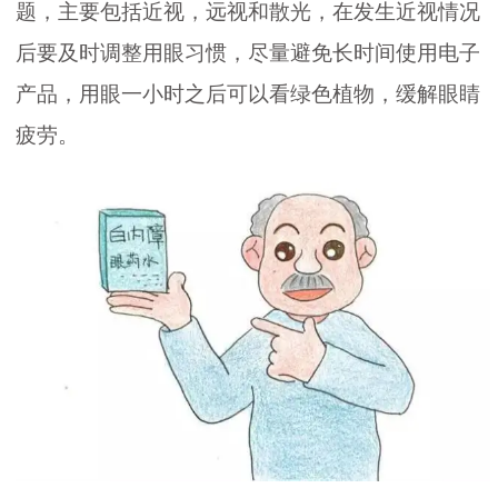
题，主要包括近视，远视和散光，在发生近视情况
后要及时调整用眼习惯，尽量避免长时间使用电子
产品，用眼一小时之后可以看绿色植物，缓解眼睛
疲劳。