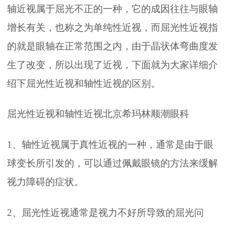
轴近视属于屈光不正的一种，它的成因往往与眼轴
增长有关，也称之为单纯性近视，而屈光性近视指
的就是眼轴在正常范围之内，由于晶状体弯曲度发
生了改变，所以出现了近视，下面就为大家详细介
绍下屈光性近视和轴性近视的区别。
屈光性近视和轴性近视北京希玛林顺潮眼科
1、轴性近视属于真性近视的一种，通常是由于眼
球变长所引发的，可以通过佩戴眼镜的方法来缓解
视力障碍的症状。
2、屈光性近视通常是视力不好所导致的屈光问