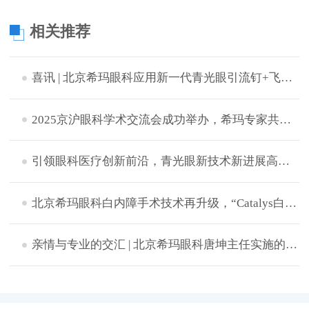
相关推荐
喜讯 | 北京希玛眼科应用新一代青光眼引流钉+飞秒激光白内障辅助技术成功完成中晚期青白联合微创手术
2025京沪眼科学术交流会成功举办，希玛专家共探眼病治疗新策略
引领眼科医疗创新前沿，青光眼新技术新进展高峰论坛成功举办
北京希玛眼科白内障手术技术再升级，“Catalys白力士”飞秒激光白内障手术设备正式启用
​亲情与专业的交汇 | 北京希玛眼科唐坤主任实施的一次特别白内障手术