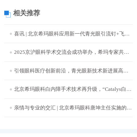
相关推荐
喜讯 | 北京希玛眼科应用新一代青光眼引流钉+飞秒激光白内障辅助技术成功完成中晚期青白联合微创手术
2025京沪眼科学术交流会成功举办，希玛专家共探眼病治疗新策略
引领眼科医疗创新前沿，青光眼新技术新进展高峰论坛成功举办
北京希玛眼科白内障手术技术再升级，“Catalys白力士”飞秒激光白内障手术设备正式启用
​亲情与专业的交汇 | 北京希玛眼科唐坤主任实施的一次特别白内障手术