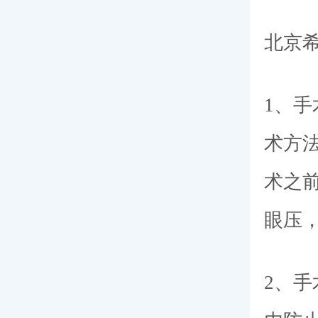
北京希
1、手
术方
术之
眼压
2、