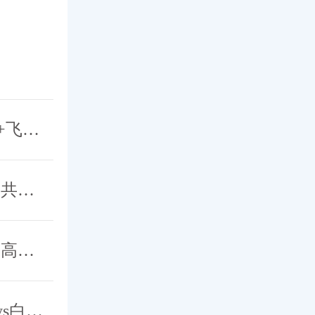
喜讯 | 北京希玛眼科应用新一代青光眼引流钉+飞秒激光白内障辅助技术成功完成中晚期青白联合微创手术
2025京沪眼科学术交流会成功举办，希玛专家共探眼病治疗新策略
引领眼科医疗创新前沿，青光眼新技术新进展高峰论坛成功举办
北京希玛眼科白内障手术技术再升级，“Catalys白力士”飞秒激光白内障手术设备正式启用