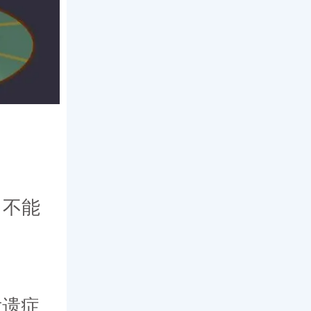
，不能
后遗症