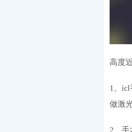
高度近
1、i
做激
2、