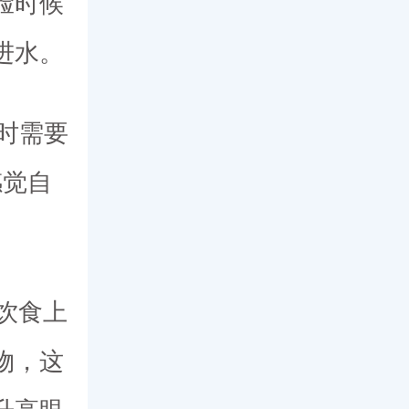
脸时候
进水。
小时需要
感觉自
饮食上
物，这