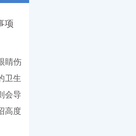
事项
眼睛伤
的卫生
则会导
绍高度