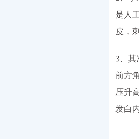
是人
皮，
3、
前方
压升
发白