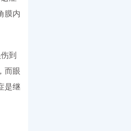
角膜内
。
损伤到
，而眼
症是继