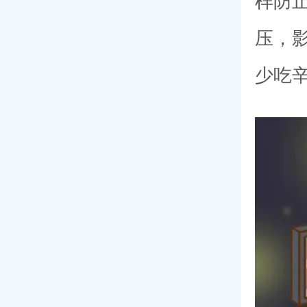
样防
压，
少吃