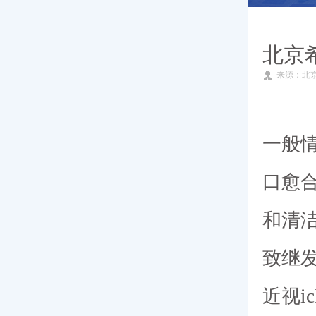
就医指南
北京
来源：北
专家团队
新闻动态
一般情
口愈
和清
致继
近视i