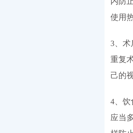
内防
使用
3、术
重复
己的
4、饮
应当