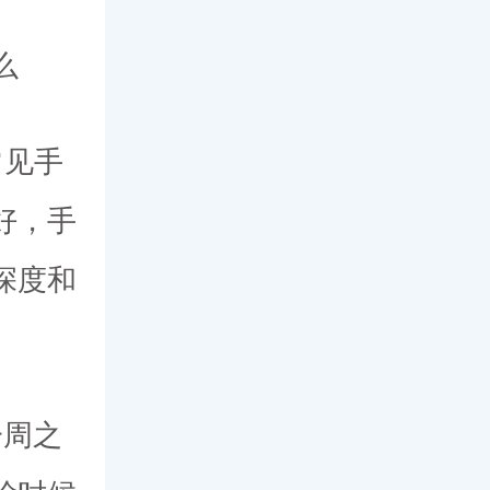
么
常见手
好，手
深度和
一周之