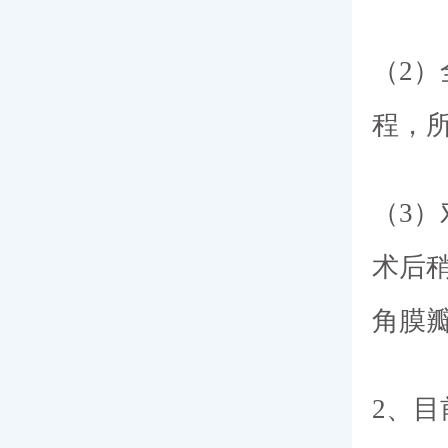
（2
程，
（3
术后
角膜
2、