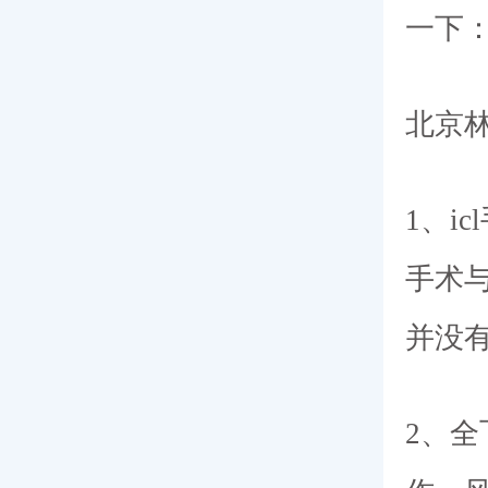
一下
北京林
1、i
手术
并没
2、