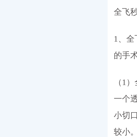
全飞
1、
的手
（1
一个
小切
较小