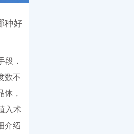
哪种好
手段，
度数不
晶体，
植入术
细介绍