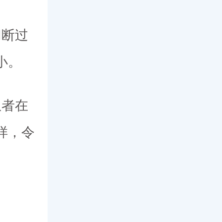
切断过
小。
患者在
样，令