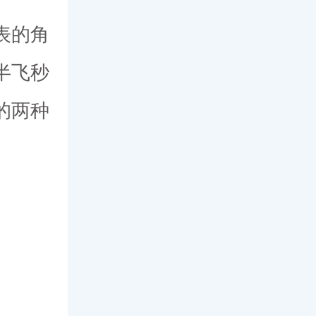
表的角
半飞秒
的两种