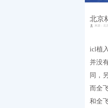
就医指南
北京
来源：北
专家团队
新闻动态
icl
并没
同，
而全飞
和全