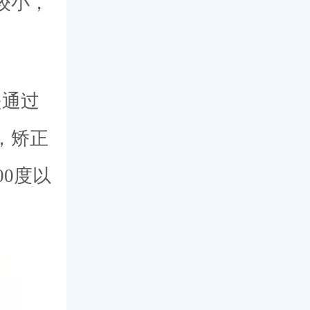
较小，
是通过
，矫正
00度以