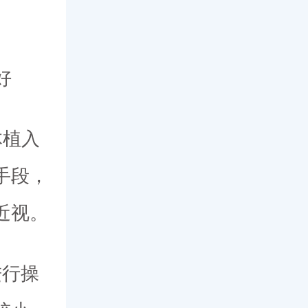
好
体植入
手段，
近视。
进行操