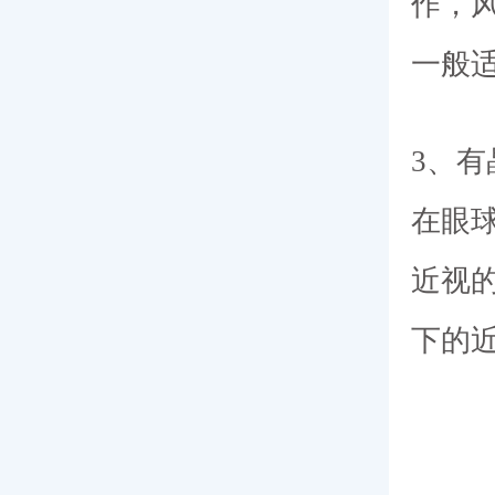
作，
一般适
3、
在眼
近视的
下的