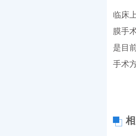
临床
膜手
是目
手术
相