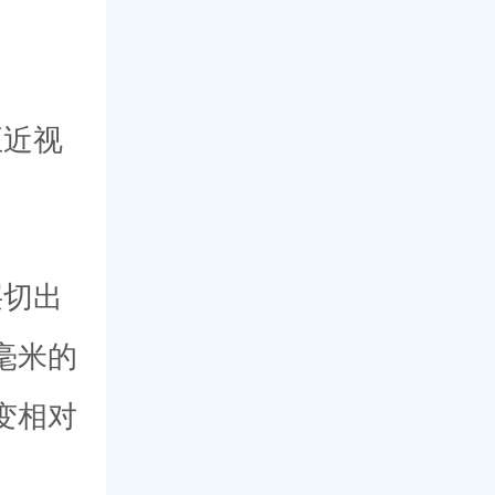
正近视
层切出
毫米的
变相对