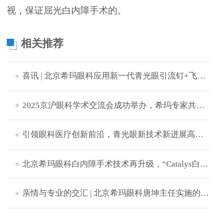
视，保证屈光白内障手术的。
相关推荐
喜讯 | 北京希玛眼科应用新一代青光眼引流钉+飞秒激光白内障辅助技术成功完成中晚期青白联合微创手术
2025京沪眼科学术交流会成功举办，希玛专家共探眼病治疗新策略
引领眼科医疗创新前沿，青光眼新技术新进展高峰论坛成功举办
北京希玛眼科白内障手术技术再升级，“Catalys白力士”飞秒激光白内障手术设备正式启用
​亲情与专业的交汇 | 北京希玛眼科唐坤主任实施的一次特别白内障手术