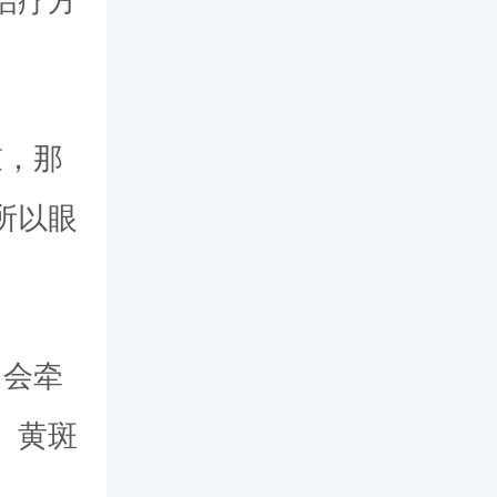
治疗方
鼓，那
所以眼
，会牵
、黄斑