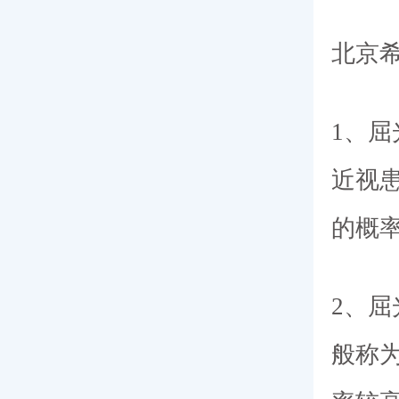
北京
1、屈
近视
的概
2、屈
般称