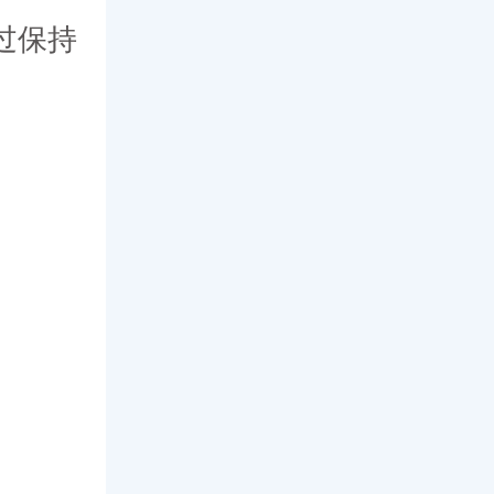
过保持
。