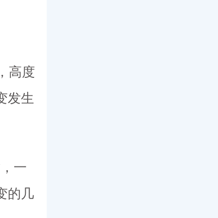
，高度
变发生
时，一
变的几