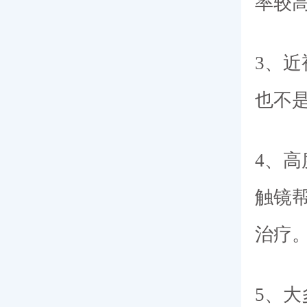
率较
3、
也不
4、
触镜
治疗
5、