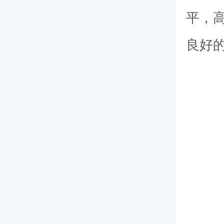
平，
良好