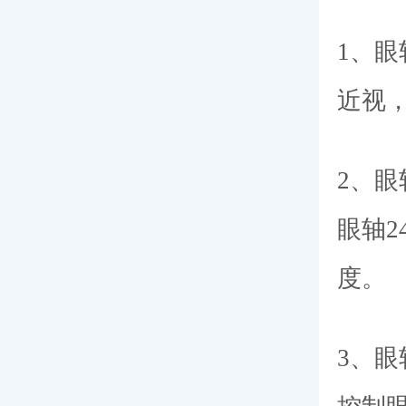
1、
近视
2、眼
眼轴2
度。
3、