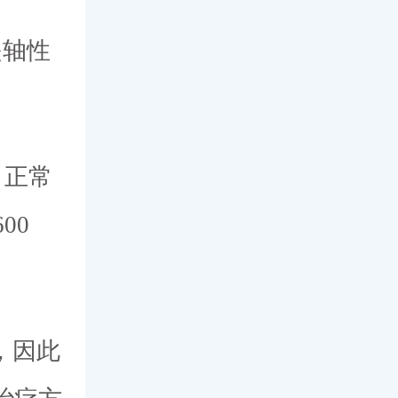
是轴性
，正常
00
，因此