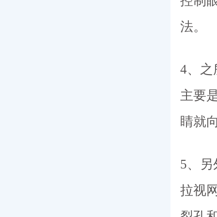
控制
法。
4、
主要
睛就
5、
拉视
裂孔