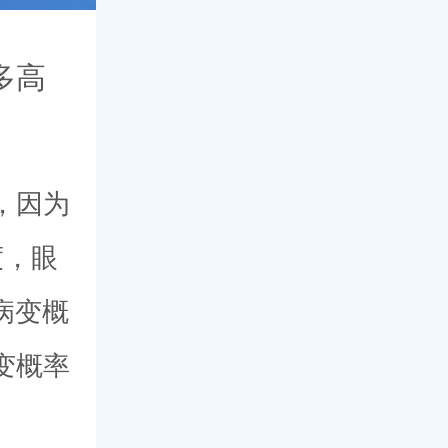
多高
，因为
度，眼
病变概
变概率