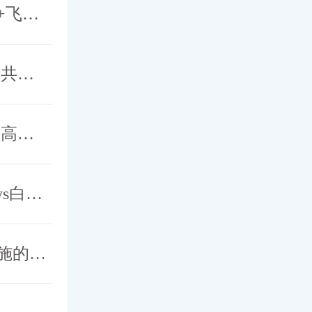
喜讯 | 北京希玛眼科应用新一代青光眼引流钉+飞秒激光白内障辅助技术成功完成中晚期青白联合微创手术
2025京沪眼科学术交流会成功举办，希玛专家共探眼病治疗新策略
引领眼科医疗创新前沿，青光眼新技术新进展高峰论坛成功举办
北京希玛眼科白内障手术技术再升级，“Catalys白力士”飞秒激光白内障手术设备正式启用
​亲情与专业的交汇 | 北京希玛眼科唐坤主任实施的一次特别白内障手术