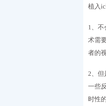
植入i
1、不
术需
者的
2、
一些
时性