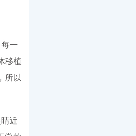
，每一
体移植
，所以
眼睛近