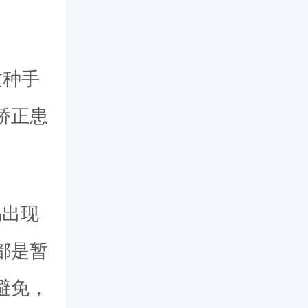
这种手
矫正患
易出现
都是暂
避免，