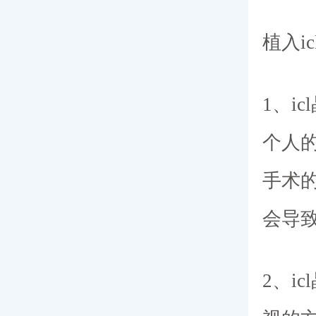
植入i
1、i
个人的
手术
会导
2、i