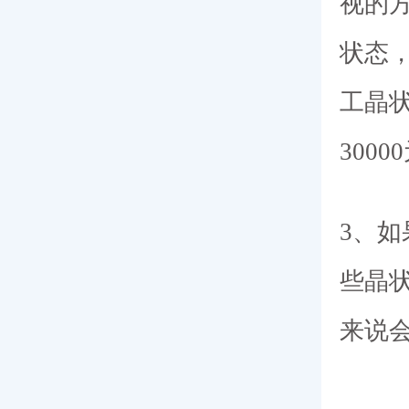
视的
状态
工晶
300
3、
些晶
来说会