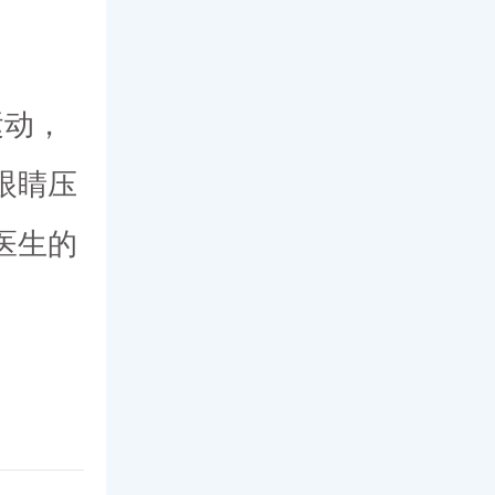
运动，
眼睛压
医生的