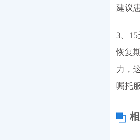
建议
3、1
恢复
力，
嘱托
相