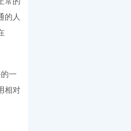
正常的
通的人
在
好的一
用相对