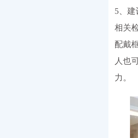
5、
相关
配戴
人也
力。