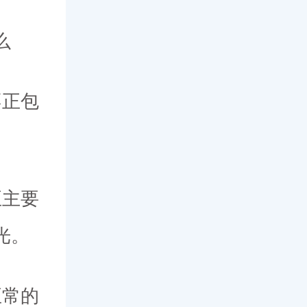
么
不正包
正主要
光。
正常的