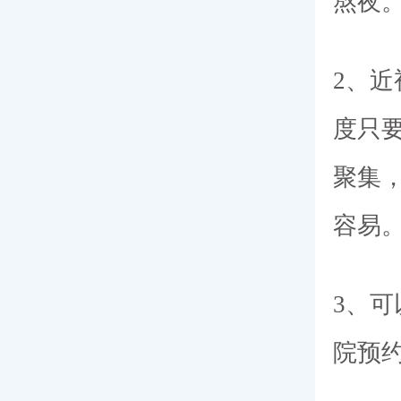
熬夜
2、
度只
聚集
容易
3、
院预