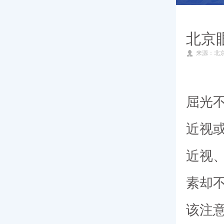
就医指南
北京
来源：北
专家团队
新闻动态
屈光
近视
近视
素却
该注